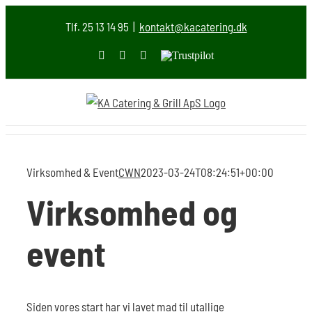
Skip
Tlf. 25 13 14 95
|
kontakt@kacatering.dk
to
content
Facebook
Instagram
E-
Trustpilot
mail
Virksomhed & Event
CWN
2023-03-24T08:24:51+00:00
Virksomhed og
event
Siden vores start har vi lavet mad til utallige