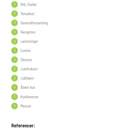
DHL Stafet
Temafest
Generalforsamling
Reception
Lanceringer
Events
Skovtur
Julefrokost
Jubilæer
Åbent hus
Konferencer
Messer
Referencer: