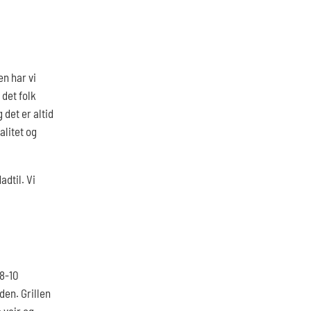
en har vi
 det folk
 det er altid
alitet og
dtil. Vi
 8-10
den. Grillen
e vejr og