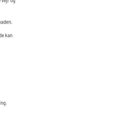
 maden.
de kan
ing.