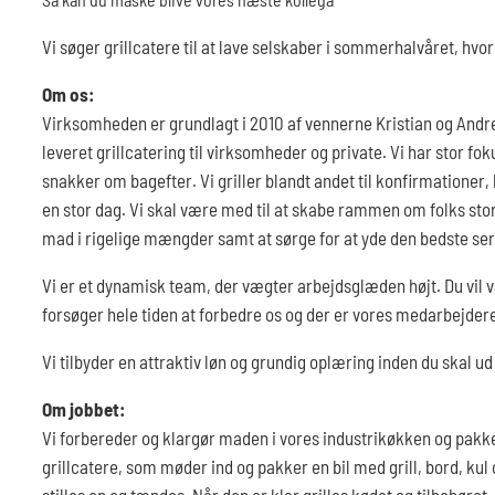
Vi søger grillcatere til at lave selskaber i sommerhalvåret, hvor 
Om os:
Virksomheden er grundlagt i 2010 af vennerne Kristian og Andreas
leveret grillcatering til virksomheder og private. Vi har stor foku
snakker om bagefter. Vi griller blandt andet til konfirmationer,
en stor dag. Vi skal være med til at skabe rammen om folks stor
mad i rigelige mængder samt at sørge for at yde den bedste ser
Vi er et dynamisk team, der vægter arbejdsglæden højt. Du vil 
forsøger hele tiden at forbedre os og der er vores medarbejdere
Vi tilbyder en attraktiv løn og grundig oplæring inden du skal ud
Om jobbet:
Vi forbereder og klargør maden i vores industrikøkken og pakker
grillcatere, som møder ind og pakker en bil med grill, bord, kul 
stilles op og tændes. Når den er klar grilles kødet og tilbehøret, 