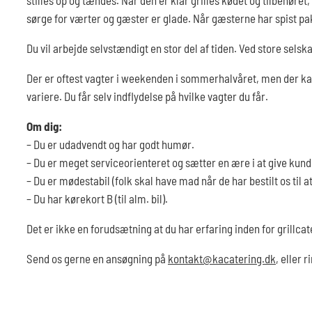
sørge for værter og gæster er glade. Når gæsterne har spist pa
Du vil arbejde selvstændigt en stor del af tiden. Ved store sels
Der er oftest vagter i weekenden i sommerhalvåret, men der k
variere. Du får selv indflydelse på hvilke vagter du får.
Om dig:
– Du er udadvendt og har godt humør.
– Du er meget serviceorienteret og sætter en ære i at give kun
– Du er mødestabil (folk skal have mad når de har bestilt os til
– Du har kørekort B (til alm. bil).
Det er ikke en forudsætning at du har erfaring inden for grillca
Send os gerne en ansøgning på
kontakt@kacatering.dk
, eller 