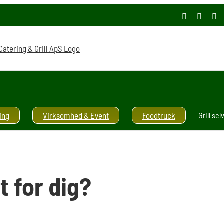
Facebook
Instag
E-
ma
ing
Virksomhed & Event
Foodtruck
Grill sel
t for dig?