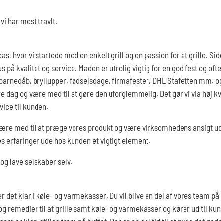
vi har mest travlt.
, hvor vi startede med en enkelt grill og en passion for at grille. Sid
s på kvalitet og service. Maden er utrolig vigtig for en god fest og ofte
 barnedåb, bryllupper, fødselsdage, firmafester, DHL Stafetten mm. og
e dag og være med til at gøre den uforglemmelig. Det gør vi via høj kv
vice til kunden.
være med til at præge vores produkt og være virksomhedens ansigt uda
s erfaringer ude hos kunden et vigtigt element.
 og lave selskaber selv.
 det klar i køle- og varmekasser. Du vil blive en del af vores team på
og remedier til at grille samt køle- og varmekasser og kører ud til kun
som er klar, stilles frem på buffet. Der er en del tid til at nyde det god