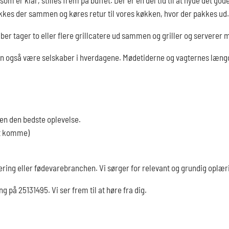
kkes der sammen og køres retur til vores køkken, hvor der pakkes ud.
kaber tager to eller flere grillcatere ud sammen og griller og serverer
an også være selskaber i hverdagene. Mødetiderne og vagternes læng
den den bedste oplevelse.
 at komme)
tering eller fødevarebranchen. Vi sørger for relevant og grundig oplær
ring på 25131495. Vi ser frem til at høre fra dig.