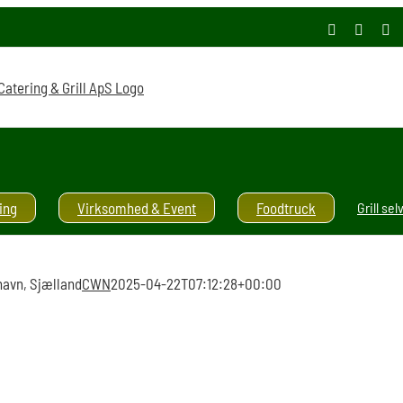
Facebook
Instag
E-
ma
ing
Virksomhed & Event
Foodtruck
Grill sel
nhavn, Sjælland
CWN
2025-04-22T07:12:28+00:00