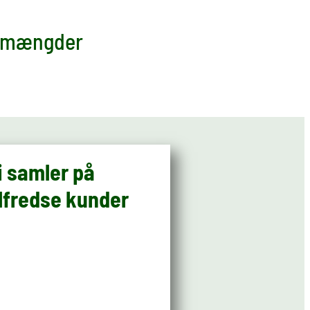
ge mængder
i samler på
ilfredse kunder