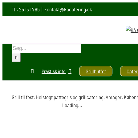
Skip
Tlf. 25 13 14 95
|
kontakt@kacatering.dk
to
content
Søg
efter:
Praktisk info
Grillbuffet
Cater
Grill til fest. Helstegt pattegris og grillcatering. Amager, Købe
Loading...