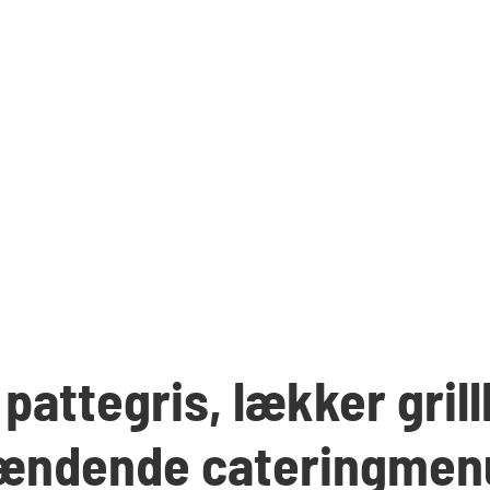
pattegris, lækker gril
ændende cateringmen