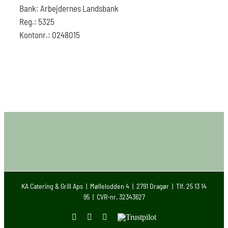
Bank: Arbejdernes Landsbank
Reg.: 5325
Kontonr.: 0248015
KA Catering & Grill Aps | Møllelodden 4 | 2791 Dragør | Tlf. 25 13 14
95 | CVR-nr. 32343627
Facebook
Instagram
E-
Trustpilot
mail