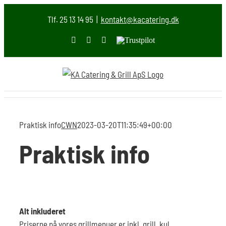
Skip
Tlf. 25 13 14 95
|
kontakt@kacatering.dk
to
content
Facebook
Instagram
E-
Trustpilot
mail
Praktisk info
CWN
2023-03-20T11:35:49+00:00
Praktisk info
Alt inkluderet
Priserne på vores grillmenuer er inkl. grill, kul,